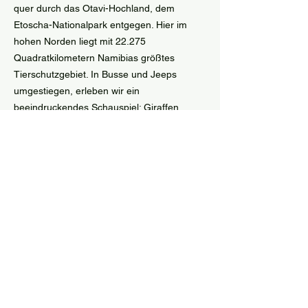
quer durch das Otavi-Hochland, dem
Etoscha-Nationalpark entgegen. Hier im
hohen Norden liegt mit 22.275
Quadratkilometern Namibias größtes
Tierschutzgebiet. In Busse und Jeeps
umgestiegen, erleben wir ein
beeindruckendes Schauspiel: Giraffen,
Zebras, Gnus, Springböcke,
Warzenschweine, Schakale, Kudus, Oryx-
Antilopen, exotische Vögel saufen friedlich
an der Wasserstelle. Doch die Idylle trügt:
Sobald Löwen oder Geparden auch nur
gewittert werden, stiebt alles auseinander.
Elefanten räumt die übrige Tierwelt
zumindest respektvoll Platz ein.
Weiter geht´s zur Etoscha-Pfanne, einem
riesigen ausgetrockneten Salzsee. Er
erstreckt sich über 6.133 Quadratkilometer,
ist 120 Kilometer lang und 72 km breit. Nur