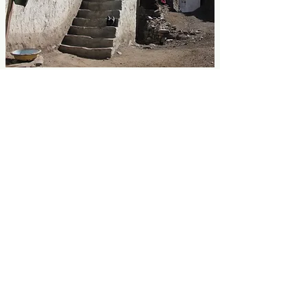
Auf dem Land geht es arm zu, vielfach fehlen
Kanalisation und fließendes Wasser ....